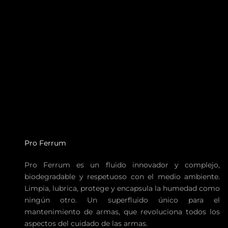
PRO FERRUM GUN FLUID 200ml
Precio de oferta
€19,95
Pro Ferrum
Pro Ferrum es un fluido innovador y complejo,
biodegradable y respetuoso con el medio ambiente.
Limpia, lubrica, protege y encapsula la humedad como
ningún otro. Un superfluido único para el
mantenimiento de armas, que revoluciona todos los
aspectos del cuidado de las armas.