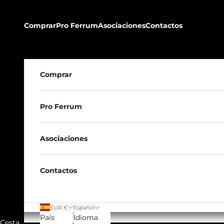
Ir al contenido
Comprar
Pro Ferrum
Asociaciones
Contactos
Comprar
Pro Ferrum
Asociaciones
Contactos
EUR €
Español
País
Idioma
Cesta