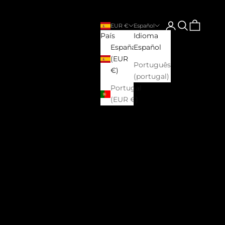
Iniciar sesión
Buscar
Cesta
EUR €
Español
País
Idioma
España
Español
(EUR
Português
€)
(portugal)
Portugal
(EUR €)