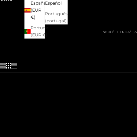
España
Español
(EUR
Português
€)
(portugal)
Portugal
INICIO
TIENDA
P
(EUR €)